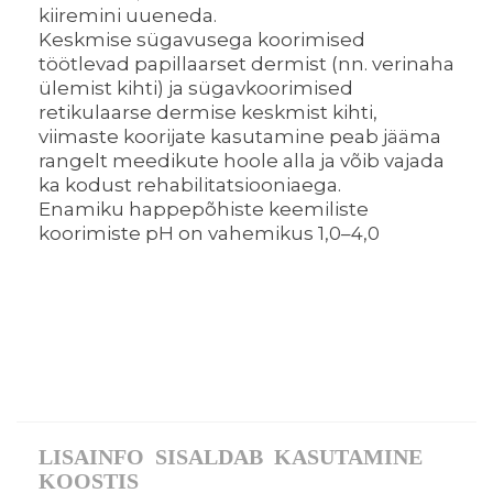
kiiremini uueneda.
Keskmise sügavusega koorimised
töötlevad papillaarset dermist (nn. verinaha
ülemist kihti) ja sügavkoorimised
retikulaarse dermise keskmist kihti,
viimaste koorijate kasutamine peab jääma
rangelt meedikute hoole alla ja võib vajada
ka kodust rehabilitatsiooniaega.
Enamiku happepõhiste keemiliste
koorimiste pH on vahemikus 1,0–4,0
LISAINFO
SISALDAB
KASUTAMINE
KOOSTIS