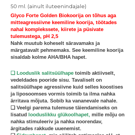
50 ml. (ainult iluteenindajale)
Glyco Forte Golden Biokoorija on tõhus aga
mitteagressiivne keemiline koorija, töötades
nahal komplekssete, kiirete ja püsivate
tulemustega, pH 2,5
Nahk muutub koheselt säravamaks ja
märgatavalt pehmemaks. See keemiline koorija
sisaldab
kolme AHA/BHA hapet.
❑
Looduslik salitsüülhape
toimib aktiivselt,
vedeldades pooride sisu. Tavaliselt on
salitsüülhape agressiivne kuid selles koostises
ja liposoomses vormis toimib ta ilma nahka
ärritava mõjuta. Sobib ka vananevale nahale.
❑ Veelgi parema tulemuse täiendamiseks on
lisatud
looduslikku glükoolhapet,
mille mõju on
nahka stimuleeriv ja nahka noorendav,
ärgitades rakkude uuenemist.