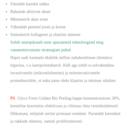
Silendab karedat nahka
Rahustab aktiivset aknet
Minimeerib akne arme
Vähendab peeneid jooni ja kortse
Stimuleerib kollageeni ja elastiini sünteesi
Sobib suurepäraselt enne aparaatseid tehnoloogiaid ning
vananemisvastaste strateegiate puhul.
Hapet saab kasutada ükskõik millise nahahoolitsuse täiendava
tegurina, v.a laserprotseduurid. Küll aga sobib ta eelvahendina
invasiivsetele (mikronõelumine) ja mitteinvasiivsetele
protseduuridele, et naha jume oleks klaarim ja tekstuur siledam.
PS
. Glyco Forte Golden Bio Peeling happe kontsentratsioon 30%,
keemilise koorimise efektiivsus ja võimsus ilma vesiniksidemeid
lõhkumata, mõjutab seriini proteaasi ensüümi. Parandab ketendust
ja rakkude sünteesi, samuti proliferatsiooni.