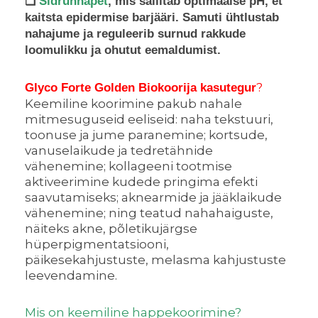
❑
Sidrunhapet
, mis säilitab optimaalse pH, et
kaitsta epidermise barjääri. Samuti ühtlustab
nahajume ja reguleerib surnud rakkude
loomulikku ja ohutut eemaldumist.
?
Glyco Forte Golden Biokoorija kasutegur
Keemiline koorimine pakub nahale
mitmesuguseid eeliseid: naha tekstuuri,
toonuse ja jume paranemine; kortsude,
vanuselaikude ja tedretähnide
vähenemine; kollageeni tootmise
aktiveerimine kudede pringima efekti
saavutamiseks; aknearmide ja jääklaikude
vähenemine; ning teatud nahahaiguste,
näiteks akne, põletikujärgse
hüperpigmentatsiooni,
päikesekahjustuste, melasma kahjustuste
leevendamine.
Mis on keemiline happekoorimine?