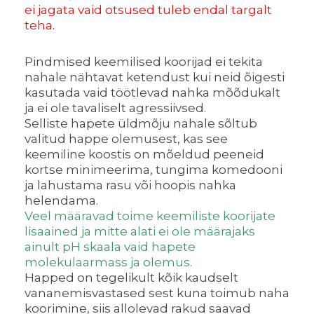
ei jagata vaid otsused tuleb endal targalt
teha.
Pindmised keemilised koorijad ei tekita
nahale nähtavat ketendust kui neid õigesti
kasutada vaid töötlevad nahka mõõdukalt
ja ei ole tavaliselt agressiivsed.
Selliste hapete üldmõju nahale sõltub
valitud happe olemusest, kas see
keemiline koostis on mõeldud peeneid
kortse minimeerima, tungima komedooni
ja lahustama rasu või hoopis nahka
helendama.
Veel määravad toime keemiliste koorijate
lisaained ja mitte alati ei ole määrajaks
ainult pH skaala vaid hapete
molekulaarmass ja olemus.
Happed on tegelikult kõik kaudselt
vananemisvastased sest kuna toimub naha
koorimine, siis allolevad rakud saavad