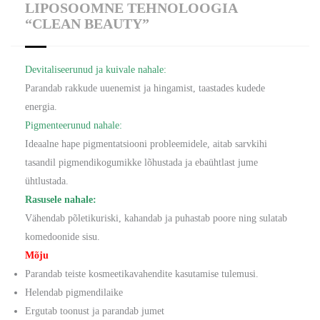
LIPOSOOMNE TEHNOLOOGIA
“CLEAN BEAUTY”
Devitaliseerunud ja kuivale nahale:
Parandab rakkude uuenemist ja hingamist, taastades kudede
energia.
Pigmenteerunud nahale:
Ideaalne hape pigmentatsiooni probleemidele, aitab sarvkihi
tasandil pigmendikogumikke lõhustada ja ebaühtlast jume
ühtlustada.
Rasusele nahale:
Vähendab põletikuriski, kahandab ja puhastab poore ning sulatab
komedoonide sisu.
Mõju
Parandab teiste kosmeetikavahendite kasutamise tulemusi.
Helendab pigmendilaike
Ergutab toonust ja parandab jumet