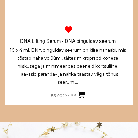
DNA Lifting Serum - DNA pinguldav seerum
10 x 4 ml. DNA pinguldav seerum on kiire nahaabi, mis
tõstab naha volüümi, täites mikropraod kohese
niiskusega ja minimeerides peeneid kortsuliine.
Haavasid parandav ja nahka taastav väga tõhus
seerum.…
€
55.00
sis. KM