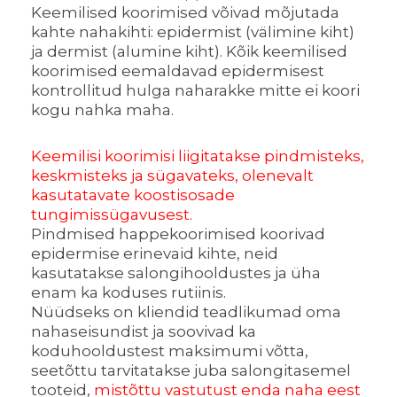
Keemilised koorimised võivad mõjutada
kahte nahakihti: epidermist (välimine kiht)
ja dermist (alumine kiht). Kõik keemilised
koorimised eemaldavad epidermisest
kontrollitud hulga naharakke mitte ei koori
kogu nahka maha.
Keemilisi koorimisi liigitatakse pindmisteks,
keskmisteks ja sügavateks, olenevalt
kasutatavate koostisosade
tungimissügavusest.
Pindmised happekoorimised koorivad
epidermise erinevaid kihte, neid
kasutatakse salongihooldustes ja üha
enam ka koduses rutiinis.
Nüüdseks on kliendid teadlikumad oma
nahaseisundist ja soovivad ka
koduhooldustest maksimumi võtta,
seetõttu tarvitatakse juba salongitasemel
tooteid,
mistõttu vastutust enda naha eest