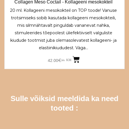
Collagen Meso Coctail - Kollageeni mesokokteil
20 ml. Kollageeni mesokokteil on TOP toode! Vanuse
trotsimiseks sobib kasutada kollageeni mesokokteili,
mis silmnähtavalt pinguldab vananevat nahka,
stimuleerides tõepoolest üliefektiivselt valguliste
kiudude tootmist juba olemasolevatest kollageeni- ja
elastiinikiududest. Väga…
€
42.00
sis. KM
Sulle võiksid meeldida ka need
tooted :