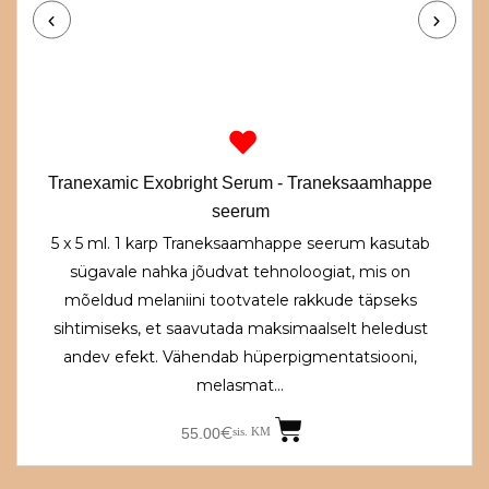
Tranexamic Exobright Serum - Traneksaamhappe
seerum
5 x 5 ml. 1 karp Traneksaamhappe seerum kasutab
sügavale nahka jõudvat tehnoloogiat, mis on
mõeldud melaniini tootvatele rakkude täpseks
sihtimiseks, et saavutada maksimaalselt heledust
andev efekt. Vähendab hüperpigmentatsiooni,
melasmat…
€
55.00
sis. KM