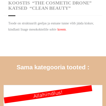
KOOSTIS
“THE COSMETIC DRONE”
KATSED
“CLEAN BEAUTY”
Toode on struktuurilt geeljas ja esmane tunne võib jääda kiskuv,
kindlasti lisage mesokokteilile sobiv
kreem.
Sama kategooria tooted :
Allahindlus!