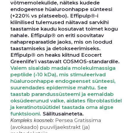
võtmemolekulide, näiteks kudede
endogeense hüaluroonhappe sünteesi
(+220% vs platseebo). Effipulp®-i
kliinilised tulemused näitavad sarvkihi
taastamise kaudu kosutavat toimet kogu
nahale. Effipulp® on eriti soovitatav
nahapreparaatide jaoks, mis on loodud
taastamiseks ja detokseerimiseks.
Effipulp® on heaks kiitnud Ecocert
Greenlife’i vastavalt COSMOS-standardile.
Valem sisaldab madala molekulmassiga
peptiide (‹10 kDa), mis stimuleerivad
hüaluroonhappe endogeenset sünteesi,
suurendades epidermise mahtu. See
taastab parandussüsteemi ja eemaldab
oksüdeerunud valke, aidates fibroblastidel
ja keratinotsüütidel taastada oma algse
funktsiooni.
Säilitusaineteta.
Persea Gratissima
Kompleks koosneb:
(avokaado) puuviljaekstrakt (ja)