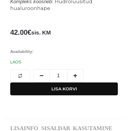
Hüdrolüüsitud
Kompleks koosneb:
hüaluroonhape
42.00
€
sis. KM
Hydra
Availability:
Meso
LAOS
Coctail
-
Niisutav
LISA KORVI
mesokokteil
kogus
LISAINFO
SISALDAB
KASUTAMINE