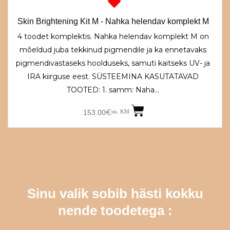
oli:
on:
180.00€.
153.00€.
Skin Brightening Kit M - Nahka helendav komplekt M
4 toodet komplektis. Nahka helendav komplekt M on
mõeldud juba tekkinud pigmendile ja ka ennetavaks
pigmendivastaseks hoolduseks, samuti kaitseks UV- ja
IRA kiirguse eest. SÜSTEEMINA KASUTATAVAD
TOOTED: 1. samm: Naha…
€
153.00
sis. KM
Sinu valik sobib hästi kokku
nende toodetega :