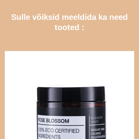
Sulle võiksid meeldida ka need
tooted :