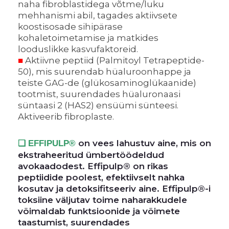
naha fibroblastidega võtme/luku
mehhanismi abil, tagades aktiivsete
koostisosade sihipärase
kohaletoimetamise ja matkides
looduslikke kasvufaktoreid.
■
Aktiivne peptiid (Palmitoyl Tetrapeptide-
50), mis suurendab hüaluroonhappe ja
teiste GAG-de (glükosaminoglükaanide)
tootmist, suurendades hüaluronaasi
süntaasi 2 (HAS2) ensüümi sünteesi.
Aktiveerib fibroplaste.
on vees lahustuv aine, mis on
❑ EFFIPULP
®
ekstraheeritud ümbertöödeldud
avokaadodest. Effipulp® on rikas
peptiidide poolest, efektiivselt nahka
kosutav ja detoksifitseeriv aine. Effipulp®-i
toksiine väljutav toime naharakkudele
võimaldab funktsioonide ja võimete
taastumist, suurendades