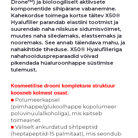
Drone™) ja bioloogiliselt aktiivsete
komponentide sihipärane vabanemine.
Kahekordse toimega kortse täitev X50®
Hyalufiller parandab elastiini tootmist ja
suurendab naha niiskuse sidumisvõimet,
muutes naha siledamaks, elastsemaks ja
nooremaks. See annab täiendava mahu, ja
nahakihtide tiheduse. X50® Hyalufilleriga
nahahoolduspreparaadid võivad
pikendada hüaluroonhappe süstimise
tulemust.
Kosmeetilise drooni kompleksne struktuur
koosneb kolmest osast:
■
Polümeerkapsel
(piimhappe/glükoolhappe kopolümeer
polüvinüülalkoholiga), mis kaitseb
toimeainet.
■
Väliselt ankurdatud sihtpeptiid
(heptapeptiid-15 palmitaat), mis seondub