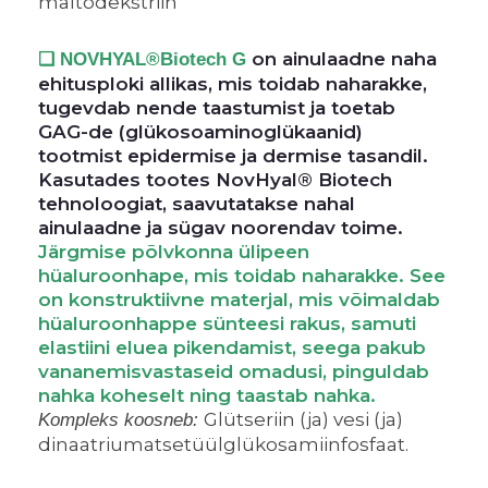
maltodekstriin
on ainulaadne naha
❑ NOVHYAL
®
Biotech G
ehitusploki allikas, mis toidab naharakke,
tugevdab nende taastumist ja toetab
GAG-de (glükosoaminoglükaanid)
tootmist epidermise ja dermise tasandil.
Kasutades tootes NovHyal® Biotech
tehnoloogiat, saavutatakse nahal
ainulaadne ja sügav noorendav toime.
Järgmise põlvkonna ülipeen
hüaluroonhape, mis toidab naharakke. See
on konstruktiivne materjal, mis võimaldab
hüaluroonhappe sünteesi rakus, samuti
elastiini eluea pikendamist, seega pakub
vananemisvastaseid omadusi, pinguldab
nahka koheselt ning taastab nahka.
Glütseriin (ja) vesi (ja)
Kompleks koosneb:
dinaatriumatsetüülglükosamiinfosfaat.