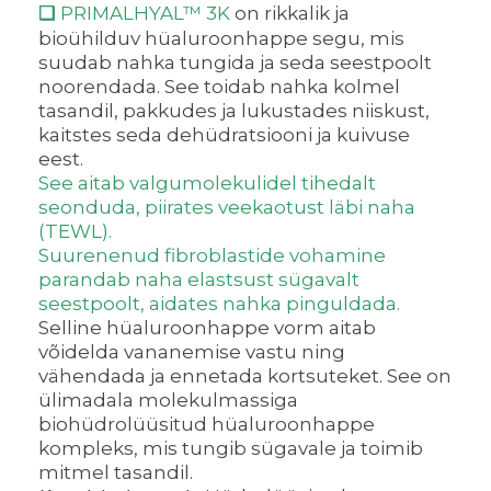
PRIMALHYAL™ 3K
on rikkalik ja
❑
bioühilduv hüaluroonhappe segu, mis
suudab nahka tungida ja seda seestpoolt
noorendada. See toidab nahka kolmel
tasandil, pakkudes ja lukustades niiskust,
kaitstes seda dehüdratsiooni ja kuivuse
eest.
See aitab valgumolekulidel tihedalt
seonduda, piirates veekaotust läbi naha
(TEWL).
Suurenenud fibroblastide vohamine
parandab naha elastsust sügavalt
seestpoolt, aidates nahka pinguldada.
Selline hüaluroonhappe vorm aitab
võidelda vananemise vastu ning
vähendada ja ennetada kortsuteket. See on
ülimadala molekulmassiga
biohüdrolüüsitud hüaluroonhappe
kompleks, mis tungib sügavale ja toimib
mitmel tasandil.