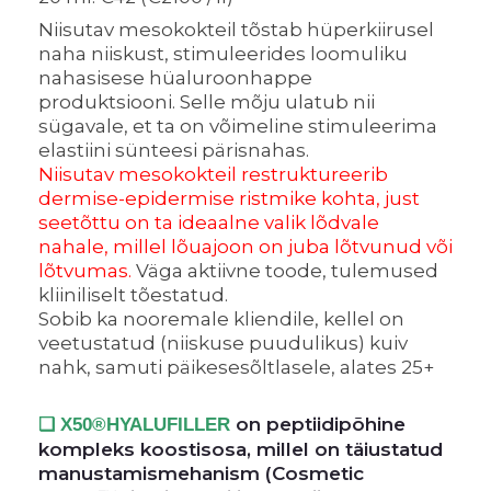
Niisutav mesokokteil tõstab hüperkiirusel
naha niiskust, stimuleerides loomuliku
nahasisese hüaluroonhappe
produktsiooni. Selle mõju ulatub nii
sügavale, et ta on võimeline stimuleerima
elastiini sünteesi pärisnahas.
Niisutav mesokokteil
restruktureerib
dermise-epidermise ristmike kohta, just
seetõttu on ta ideaalne valik lõdvale
nahale, millel lõuajoon on juba lõtvunud või
lõtvumas.
Väga aktiivne toode, tulemused
kliiniliselt tõestatud.
Sobib ka nooremale kliendile, kellel on
veetustatud (niiskuse puudulikus) kuiv
nahk, samuti päikesesõltlasele, alates 25+
on peptiidipõhine
❑ X50
®
HYALUFILLER
kompleks koostisosa, millel on täiustatud
manustamismehanism (Cosmetic