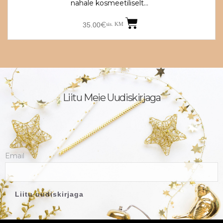
nahale kosmeetiliselt…
€
35.00
sis. KM
Liitu Meie Uudiskirjaga
Email