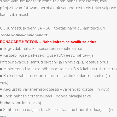
sinise valguse käes viibimine tekitab nahas stressoreid, mis
põhjustavad fotovananemist ehk vananemist, mis tekib valguse
käes viibimisest.
CC Jumestuskreem SPF 30+ toetab naha 3D-arhitektuuri.
Toote võtmekomponendid:
RONACARE® ECTOIN – Naha kaitsmise avalik saladus
■ Tugevdab naha kaitsesüsteemi – rakukaitse
■ Kaitseb liigse päikesekiirguse (UV) eest, nähtav- ja
infrapunavalgus, samuti ekraani- ja linnavalgus, reostus õhus
■ Minimeerib UV-kiirte põhjustatud raku DNA kahjustusi (in vitro)
■ Kaitseb naha immuunsüsteemi – antioksüdantne kaitse (in
vivo)
■ Aeglustab vananemisprotsessi – vähendab kortse ( in vivo)
■ Loob nahas veereservuaari – depoo pikaajaliseks
hüdratsiooniks (in vivo)
■ Säilitab naha barjääri tasakaalu – taastab hüdrolipiidbarjääri (in
vivo)