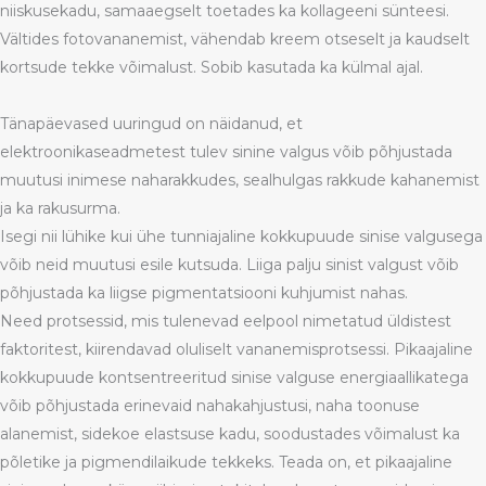
niiskusekadu, samaaegselt toetades ka kollageeni sünteesi.
Vältides fotovananemist, vähendab kreem otseselt ja kaudselt
kortsude tekke võimalust. Sobib kasutada ka külmal ajal.
Tänapäevased uuringud on näidanud, et
elektroonikaseadmetest tulev sinine valgus võib põhjustada
muutusi inimese naharakkudes, sealhulgas rakkude kahanemist
ja ka rakusurma.
Isegi nii lühike kui ühe tunniajaline kokkupuude sinise valgusega
võib neid muutusi esile kutsuda. Liiga palju sinist valgust võib
põhjustada ka liigse pigmentatsiooni kuhjumist nahas.
Need protsessid, mis tulenevad eelpool nimetatud üldistest
faktoritest, kiirendavad oluliselt vananemisprotsessi. Pikaajaline
kokkupuude kontsentreeritud sinise valguse energiaallikatega
võib põhjustada erinevaid nahakahjustusi, naha toonuse
alanemist, sidekoe elastsuse kadu, soodustades võimalust ka
põletike ja pigmendilaikude tekkeks. Teada on, et pikaajaline