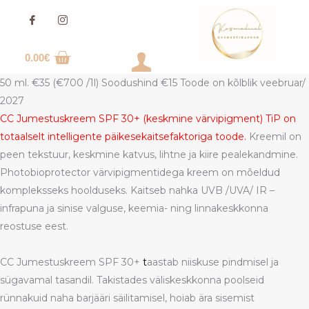
Skip
to
content
0.00
€
Login
50 ml. €35 (€700 /1l) Soodushind €15 Toode on kõlblik veebruar/
2027
CC Jumestuskreem SPF 30+ (keskmine värvipigment) TiP on
totaalselt intelligente päikesekaitsefaktoriga toode.
Kreemil on
peen tekstuur, keskmine katvus, lihtne ja kiire pealekandmine.
Photobioprotector värvipigmentidega kreem on mõeldud
kompleksseks hoolduseks. Kaitseb nahka UVB /UVA/ IR –
infrapuna ja sinise valguse, keemia- ning linnakeskkonna
reostuse eest.
CC Jumestuskreem SPF 30+
t
aastab niiskuse pindmisel ja
sügavamal tasandil. Takistades väliskeskkonna poolseid
rünnakuid naha barjääri säilitamisel, hoiab ära sisemist